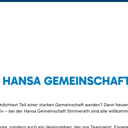
R HANSA GEMEINSCHAF
öchtest Teil einer starken Gemeinschaft werden? Dann freuen 
aktiv – bei der Hansa Gemeinschaft Simmerath sind alle willko
bote, sondern auch ein Vereinsleben, das von Teamgeist, Enga