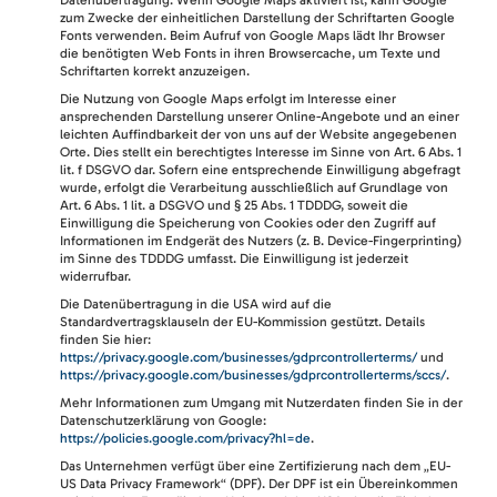
zum Zwecke der einheitlichen Darstellung der Schriftarten Google
Fonts verwenden. Beim Aufruf von Google Maps lädt Ihr Browser
die benötigten Web Fonts in ihren Browsercache, um Texte und
Schriftarten korrekt anzuzeigen.
Die Nutzung von Google Maps erfolgt im Interesse einer
ansprechenden Darstellung unserer Online-Angebote und an einer
leichten Auffindbarkeit der von uns auf der Website angegebenen
Orte. Dies stellt ein berechtigtes Interesse im Sinne von Art. 6 Abs. 1
lit. f DSGVO dar. Sofern eine entsprechende Einwilligung abgefragt
wurde, erfolgt die Verarbeitung ausschließlich auf Grundlage von
Art. 6 Abs. 1 lit. a DSGVO und § 25 Abs. 1 TDDDG, soweit die
Einwilligung die Speicherung von Cookies oder den Zugriff auf
Informationen im Endgerät des Nutzers (z. B. Device-Fingerprinting)
im Sinne des TDDDG umfasst. Die Einwilligung ist jederzeit
widerrufbar.
Die Datenübertragung in die USA wird auf die
Standardvertragsklauseln der EU-Kommission gestützt. Details
finden Sie hier:
https://privacy.google.com/businesses/gdprcontrollerterms/
und
https://privacy.google.com/businesses/gdprcontrollerterms/sccs/
.
Mehr Informationen zum Umgang mit Nutzerdaten finden Sie in der
Datenschutzerklärung von Google:
https://policies.google.com/privacy?hl=de
.
Das Unternehmen verfügt über eine Zertifizierung nach dem „EU-
US Data Privacy Framework“ (DPF). Der DPF ist ein Übereinkommen