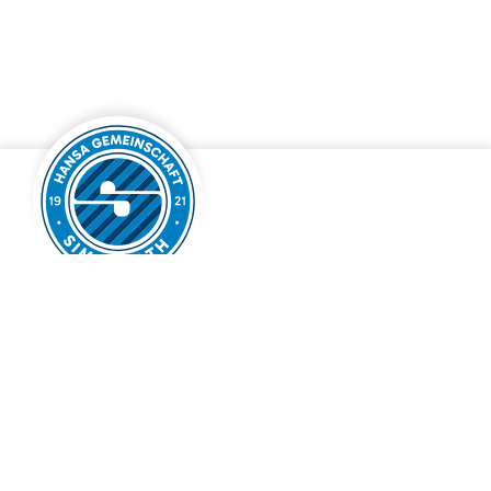
Hansa-Gemeinschaft 1921 e.V. Simmerath
Krämerstraße 25
52152 Simmerath
info@hansa-simmerath.de
024 51 90 92 45
Rechtliches