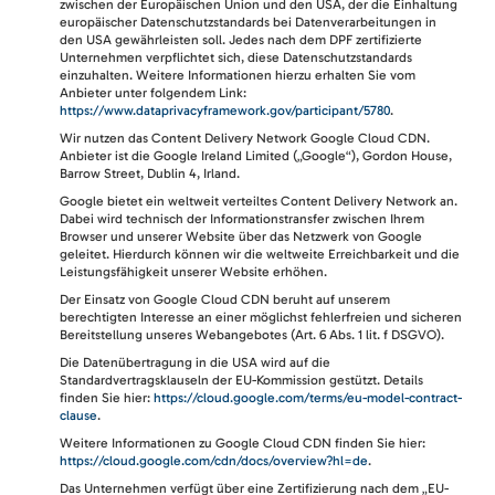
zwischen der Europäischen Union und den USA, der die Einhaltung
europäischer Datenschutzstandards bei Datenverarbeitungen in
den USA gewährleisten soll. Jedes nach dem DPF zertifizierte
Unternehmen verpflichtet sich, diese Datenschutzstandards
einzuhalten. Weitere Informationen hierzu erhalten Sie vom
Anbieter unter folgendem Link:
https://www.dataprivacyframework.gov/participant/5780
.
Wir nutzen das Content Delivery Network Google Cloud CDN.
Anbieter ist die Google Ireland Limited („Google“), Gordon House,
Barrow Street, Dublin 4, Irland.
Google bietet ein weltweit verteiltes Content Delivery Network an.
Dabei wird technisch der Informationstransfer zwischen Ihrem
Browser und unserer Website über das Netzwerk von Google
geleitet. Hierdurch können wir die weltweite Erreichbarkeit und die
Leistungsfähigkeit unserer Website erhöhen.
Der Einsatz von Google Cloud CDN beruht auf unserem
berechtigten Interesse an einer möglichst fehlerfreien und sicheren
Bereitstellung unseres Webangebotes (Art. 6 Abs. 1 lit. f DSGVO).
Die Datenübertragung in die USA wird auf die
Standardvertragsklauseln der EU-Kommission gestützt. Details
finden Sie hier:
https://cloud.google.com/terms/eu-model-contract-
clause
.
Weitere Informationen zu Google Cloud CDN finden Sie hier:
https://cloud.google.com/cdn/docs/overview?hl=de
.
Das Unternehmen verfügt über eine Zertifizierung nach dem „EU-