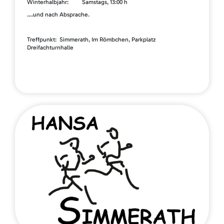
Winterhalbjahr: Samstags, 13:00 h
....und nach Absprache.
Treffpunkt: Simmerath, Im Römbchen, Parkplatz
Dreifachturnhalle