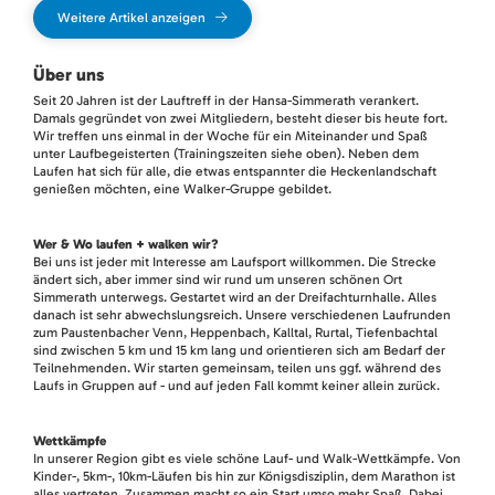
Weitere Artikel anzeigen
Über uns
Seit 20 Jahren ist der Lauftreff in der Hansa-Simmerath verankert.
Damals gegründet von zwei Mitgliedern, besteht dieser bis heute fort.
Wir treffen uns einmal in der Woche für ein Miteinander und Spaß
unter Laufbegeisterten (Trainingszeiten siehe oben). Neben dem
Laufen hat sich für alle, die etwas entspannter die Heckenlandschaft
genießen möchten, eine Walker-Gruppe gebildet.
Wer & Wo laufen + walken wir?
Bei uns ist jeder mit Interesse am Laufsport willkommen. Die Strecke
ändert sich, aber immer sind wir rund um unseren schönen Ort
Simmerath unterwegs. Gestartet wird an der Dreifachturnhalle. Alles
danach ist sehr abwechslungsreich. Unsere verschiedenen Laufrunden
zum Paustenbacher Venn, Heppenbach, Kalltal, Rurtal, Tiefenbachtal
sind zwischen 5 km und 15 km lang und orientieren sich am Bedarf der
Teilnehmenden. Wir starten gemeinsam, teilen uns ggf. während des
Laufs in Gruppen auf - und auf jeden Fall kommt keiner allein zurück.
Wettkämpfe
In unserer Region gibt es viele schöne Lauf- und Walk-Wettkämpfe. Von
Kinder-, 5km-, 10km-Läufen bis hin zur Königsdisziplin, dem Marathon ist
alles vertreten. Zusammen macht so ein Start umso mehr Spaß. Dabei