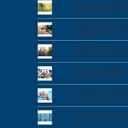
AdobeStock_262321861.jp
Bildnummer: 262321861
AdobeStock_297587159.jp
Bildnummer: 297587159
AdobeStock_357616695.jp
Bildnummer: 357616695
AdobeStock_397755557.jp
Bildnummer: 397755557
AdobeStock_418941209.jp
Bildnummer: 418941209
AdobeStock_449550134.jp
Bildnummer: 449550134