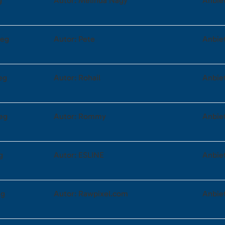
g
Autor: Melinda Nagy
Anbie
peg
Autor: Pete
Anbie
eg
Autor: Rohail
Anbie
eg
Autor: Rommy
Anbie
g
Autor: ESLINE
Anbie
eg
Autor: Rawpixel.com
Anbie