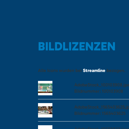
BILDLIZENZEN
Alle Icons wurden bei
Streamline
bezogen.
AdobeStock_100103908.jp
Bildnummer: 100103908
AdobeStock_1565403625.j
Bildnummer: 1565403625