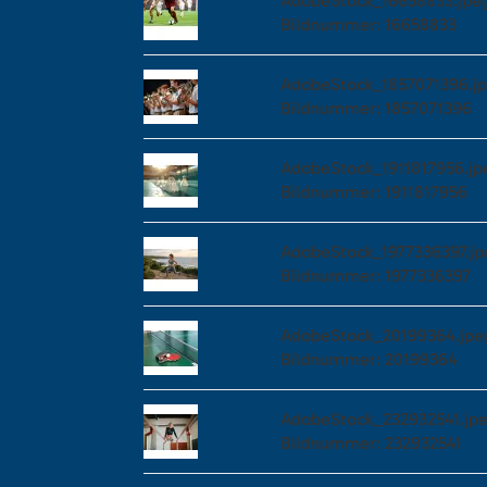
AdobeStock_16658833.jpe
Bildnummer: 16658833
AdobeStock_1857071396.j
Bildnummer: 1857071396
AdobeStock_1911817956.jp
Bildnummer: 1911817956
AdobeStock_1977336397.jp
Bildnummer: 1977336397
AdobeStock_20199364.jpe
Bildnummer: 20199364
AdobeStock_232932541.jp
Bildnummer: 232932541