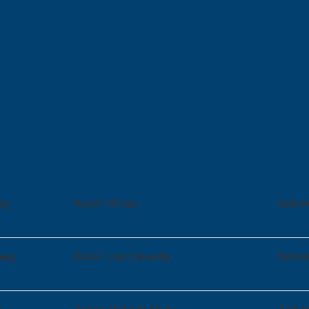
eg
Autor: ifriday
Anbie
peg
Autor: Luis Eduardo
Anbie