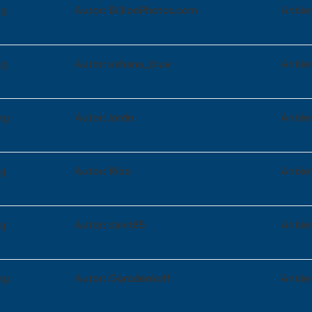
eg
Autor: BillionPhotos.com
Anbie
eg
Autor: eshana_blue
Anbie
eg
Autor: lordn
Anbie
eg
Autor: Rido
Anbie
eg
Autor: davit85
Anbie
eg
Autor: Gorodenkoff
Anbie